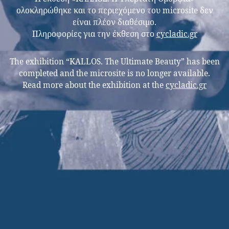
ολοκληρώθηκε και το περιεχόμενο του microsite δεν
είναι πλέον διαθέσιμο.
Πληροφορίες για την έκθεση στο
cycladic.gr
The exhibition “KALLOS. The Ultimate Beauty” has been
completed and the microsite is no longer available.
Read more about the exhibition at the
cycladic.gr